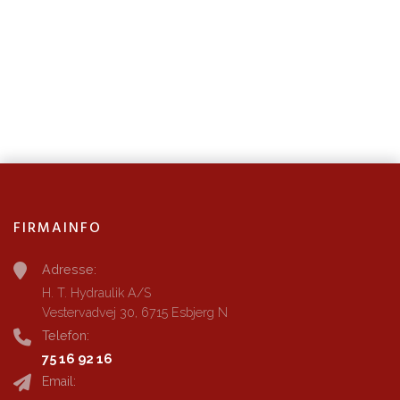
FIRMAINFO
Adresse:
H. T. Hydraulik A/S
Vestervadvej 30, 6715 Esbjerg N
Telefon:
75 16 92 16
Email: