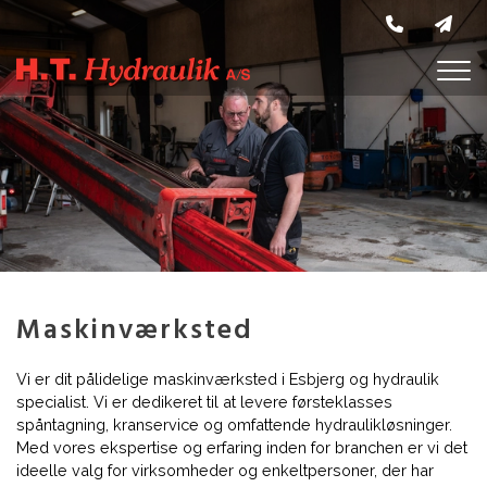
Gå
til
hovedindhold
Maskinværksted
Vi er dit pålidelige maskinværksted i Esbjerg og hydraulik
specialist. Vi er dedikeret til at levere førsteklasses
spåntagning, kranservice og omfattende hydraulikløsninger.
Med vores ekspertise og erfaring inden for branchen er vi det
ideelle valg for virksomheder og enkeltpersoner, der har