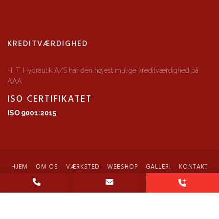
KREDITVÆRDIGHED
H. T. Hydraulik A/S har den højest mulige kreditværdighed på
AAA
ISO CERTIFIKATET
ISO 9001:2015
HJEM
OM OS
VÆRKSTED
WEBSHOP
GALLERI
KONTAKT
Copyright © 2026 - H. T. Hydraulik A/S
, CVR 14735933
|
Privatlivspolitik
|
HVAMØ A/S
Cookiepolitik