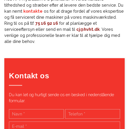
tilfredshed og stræber efter at levere den bedste service. Du
kan nemt
kontakte
os for at drage fordel af vores ekspertise
og få serviceret dine maskiner på vores maskinværksted.
Ring til os på tlf.
75 16 92 16
for at planlægge et
serviceeftersyn eller send en mail til
cj@hvht.dk
. Vores
venlige og professionelle team er klar til at hjælpe dig med
alle dine behov.
Kontakt os
Du kan let og hurtigt sende os en besked i nedenstående
formular.