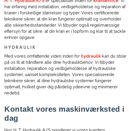
H. T. Hydraulik A/S
er specialister inden for
kranservice
. Vi
har erfaring med installation, vedligeholdelse og reparation af
kraner i forskellige størrelser og typer. Vores certificerede
teknikere sikrer, at din kran fungerer optimalt og overholder
alle sikkerhedsstandarder. Vi tilbyder også regelmæssige
eftersyn for at sikre, at din kran er i topform og klar til at tackle
enhver opgave.
HYDRAULIK
Med vores omfattende viden inden for
hydraulik
kan du stole
på os til at håndtere alle dine hydraulikbehov. Vi tilbyder
installation, reparation og vedligeholdelse af hydrauliske
systemer, uanset kompleksiteten. Vores specialiserede
teknikere sikrer, at dine hydrauliske systemer fungerer
optimalt, hvilket giver dig pålidelig ydeevne og minimerer
nedetid.
Kontakt vores maskinværksted i
dag
Hos H. T. Hydraulik A/S prioriterer vi vores kunders